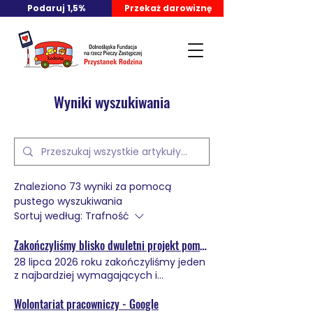
Podaruj 1,5%
Przekaż darowiznę
Wyniki wyszukiwania
Znaleziono 73 wyniki za pomocą
pustego wyszukiwania
Sortuj według:
Trafność
Zakończyliśmy blisko dwuletni projekt pomocy rodzinom zastępczym poszkodowanym przez powódź
28 lipca 2026 roku zakończyliśmy jeden
z najbardziej wymagających i
jednocześnie najbardziej poruszających
projektów realizowanych przez
Wolontariat pracowniczy - Google