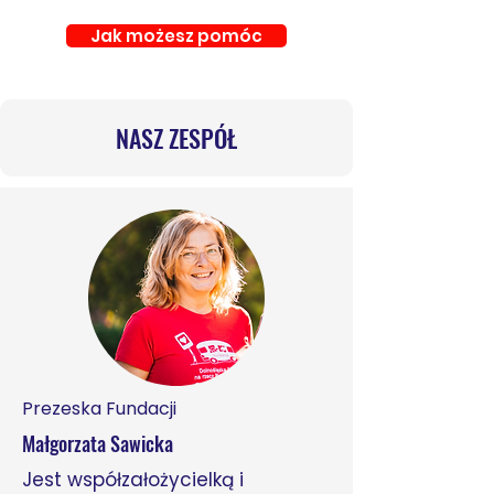
Bo każde dziecko zasługuje na 
Jak możesz pomóc
kogoś, kto zostanie - i na dobre, i na 
trudne.
NASZ ZESPÓŁ
Prezeska Fundacji​
Małgorzata Sawicka
Jest współzałożycielką i