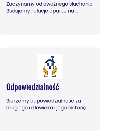
Zaczynamy od uważnego słuchania. 
Budujemy relacje oparte na 
zaufaniu, bliskości i szacunku, 
wierząc, że tylko w prawdziwej 
relacji można zobaczyć realne 
potrzeby i odpowiedzieć na nie z 
empatią.
Odpowiedzialność
Bierzemy odpowiedzialność za 
drugiego człowieka i jego historię. 
Pomagamy mądrze, rzetelnie i z 
troską, myśląc nie tylko o tym, co 
dziś, ale o przyszłości dziecka, które 
właśnie się kształtuje.
