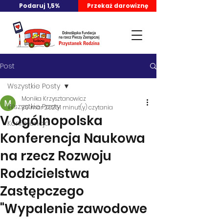
Podaruj 1,5%
Przekaż darowiznę
Post
Wszystkie Posty
Monika Krzysztanowicz
Wszystkie Posty
30 mar 2025
1 minut(y) czytania
V Ogólnopolska
Konferencja
Konferencja Naukowa
na rzecz Rozwoju
Rodzicielstwa
Zastępczego
"Wypalenie zawodowe