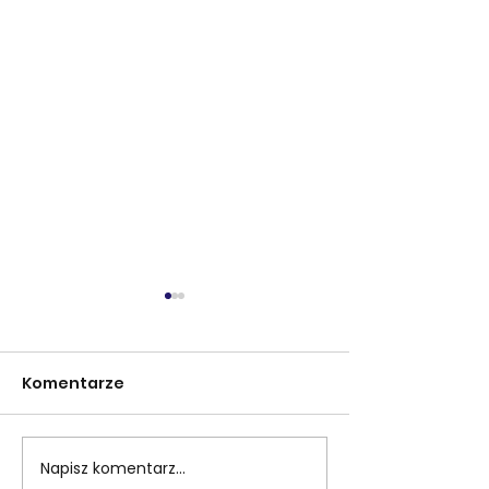
Komentarze
Napisz komentarz...
Wolontariat
Kontynuacja