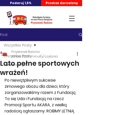
Podaruj 1,5%
Przekaż darowiznę
Post
Wszystkie Posty
Przystanek Rodzina
Wszystkie Posty
30 cze 2023
1 minut(y) czytania
Lato pełne sportowych
Konferencja
wrażeń!
Po niewątpliwym sukcesie 
zimowego obozu dla dzieci, który 
zorganizowaliśmy razem z Fundacją 
To się Uda i Fundacją na rzecz 
Promocji Sportu AKARA, z wielką 
radością ogłaszamy: ROBIMY LETNIĄ 