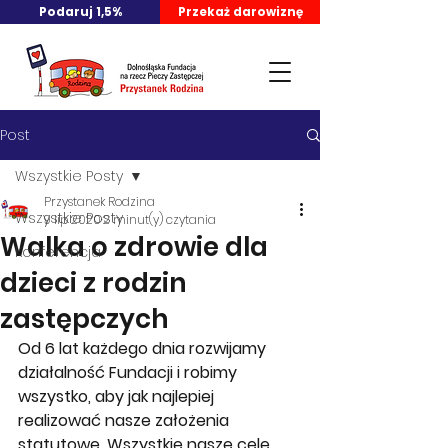
Podaruj 1,5%
Przekaż darowiznę
Post
Wszystkie Posty
Przystanek Rodzina
Wszystkie Posty
9 lip 2020
2 minut(y) czytania
Walka o zdrowie dla
Konferencja
dzieci z rodzin
zastępczych
Od 6 lat każdego dnia rozwijamy 
działalność Fundacji i robimy 
wszystko, aby jak najlepiej 
realizować nasze założenia 
statutowe. Wszystkie nasze cele 