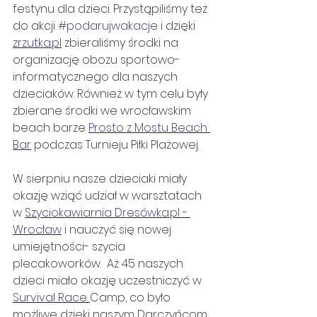
festynu dla dzieci. Przystąpiliśmy też 
do akcji 
#podarujwakacje
 i dzięki 
zrzutka.pl
 zbieraliśmy środki na 
organizację obozu sportowo-
informatycznego dla naszych 
dzieciaków. Również w tym celu były 
zbierane środki we wrocławskim 
beach barze 
Prosto z Mostu Beach 
Bar
 podczas Turnieju Piłki Plażowej.
W sierpniu nasze dzieciaki miały 
okazję wziąć udział w warsztatach 
w 
Szyciokawiarnia Dresówka.pl - 
Wrocław
 i nauczyć się nowej 
umiejętności- szycia 
plecakoworków.  Aż 45 naszych 
dzieci miało okazję uczestniczyć w 
Survival Race
Camp, co było 
możliwe dzięki naszym Darczyńcom 