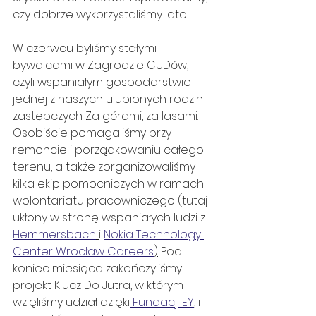
czy dobrze wykorzystaliśmy lato. 
W czerwcu byliśmy stałymi 
bywalcami w Zagrodzie CUDów, 
czyli wspaniałym gospodarstwie 
jednej z naszych ulubionych rodzin 
zastępczych Za górami, za lasami. 
Osobiście pomagaliśmy przy 
remoncie i porządkowaniu całego 
terenu, a także zorganizowaliśmy 
kilka ekip pomocniczych w ramach 
wolontariatu pracowniczego (tutaj 
ukłony w stronę wspaniałych ludzi z 
Hemmersbach
i 
Nokia Technology 
Center Wrocław Careers
)
 Pod 
koniec miesiąca zakończyliśmy 
projekt Klucz Do Jutra, w którym 
wzięliśmy udział dzięki
 Fundacji EY
, i 