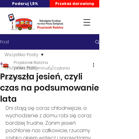
Podaruj 1,5%
Przekaż darowiznę
Post
Wszystkie Posty
Przystanek Rodzina
Wszystkie Posty
24 wrz 2021
2 minut(y) czytania
Przyszła jesień, czyli
Konferencja
czas na podsumowanie
lata
Dni stają się coraz chłodniejsze, a 
wychodzenie z domu robi się coraz 
bardziej trudne... Zanim jesień 
pochłonie nas całkowicie, rzucamy 
szybko okiem wstecz i sprawdzamy, 