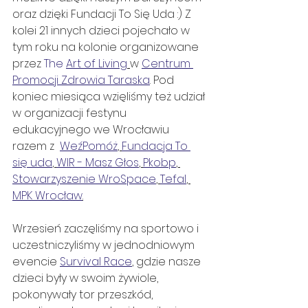
oraz dzięki Fundacji To Się Uda :) Z 
kolei 21 innych dzieci pojechało w 
tym roku na kolonie organizowane 
przez 
The 
Art of Living
w 
Centrum 
Promocji Zdrowia Taraska
. Pod 
koniec miesiąca wzięliśmy też udział 
w organizacji festynu 
edukacyjnego we Wrocławiu 
razem z  
WeźPomóż
, 
Fundacja To 
się uda
, 
WIR - Masz Głos
, 
Pkobp
, 
Stowarzyszenie WroSpace
, 
Tefal
, 
MPK Wrocław
.
Wrzesień zaczęliśmy na sportowo i 
uczestniczyliśmy w jednodniowym 
evencie 
Survival Race
, gdzie nasze 
dzieci były w swoim żywiole, 
pokonywały tor przeszkód, 