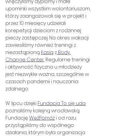
wręczyliśmy dyplomy i małe 
upominki wszystkim wolontariuszom, 
którzy zaangażowali się w projekt i 
przez 10 miesięcy udzielali 
korepetycji dzieciom z rodzinnej 
pieczy zastępczej. Na okres wakacji 
zawiesiliśmy również treningi z 
niezastąpioną 
Kasi
ą
 z
Body 
Change Center
.
 Regularne treningi 
i aktywność fizyczna u młodzieży 
jest niezwykle ważna, szczególnie w 
czasach pandemii i nauczania 
zdalnego. 
W lipcu dzięki 
Fundacja To się uda
poznaliśmy kolejną wrocławską 
Fundację 
WeźPomóż
 i od razu 
przystąpiliśmy do wspólnego 
działania, którym była organizacja 