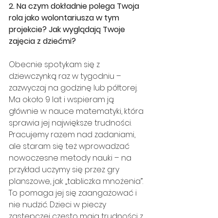
2. Na czym dokładnie polega Twoja 
rola jako wolontariusza w tym 
projekcie? Jak wyglądają Twoje 
zajęcia z dziećmi?
Obecnie spotykam się z 
dziewczynką raz w tygodniu – 
zazwyczaj na godzinę lub półtorej. 
Ma około 9 lat i wspieram ją 
głównie w nauce matematyki, która 
sprawia jej największe trudności. 
Pracujemy razem nad zadaniami, 
ale staram się też wprowadzać 
nowoczesne metody nauki – na 
przykład uczymy się przez gry 
planszowe, jak „tabliczka mnożenia”. 
To pomaga jej się zaangażować i 
nie nudzić. Dzieci w pieczy 
zastępczej często mają trudności z 