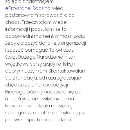
zdjęcia z hashtagiem 
#PrzystanekRodzina
, więc 
postanowiłam sprawdzić, o co 
chodzi. Przeczytałam więcej 
informacji i poczułam, że to 
odpowiedni moment w moim życiu, 
żeby dołączyć do jakiejś organizacji 
i zacząć pomagać. To był czas 
świąt Bożego Narodzenia – taki 
wyjątkowy, sprzyjający refleksji i 
dobrym uczynkom. Skontaktowałam 
się z fundacją, od razu zgłaszając 
chęć udzielania korepetycji. 
Niedługo później odezwała się do 
mnie Krysia, umówiłyśmy się na 
kawę, opowiedziała mi więcej 
szczegółów, a potem odbyło się już 
pierwsze spotkanie z rodziną.