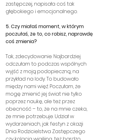
zastępczej, napisała coś tak 
głębokiego i emocjonalnego.
5. Czy miałaś moment, w którym 
poczułaś, że to, co robisz, naprawdę 
coś zmienia?
Tak, zdecydowanie. Najbardziej 
odczułam to podczas wspólnych 
wyjść z moją podopieczną, na 
przykład na lody. To budowało 
między nami więź. Poczułam, że 
mogę zmienić jej świat nie tylko 
poprzez naukę, ale też przez 
obecność – to, że na mnie czeka, 
że mnie potrzebuje. Udział w 
wydarzeniach, jak festyn z okazji 
Dnia Rodzicielstwa Zastępczego 
czy kolacja wigilijna, też bardzo 