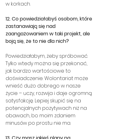
w korkach.
12. Co powiedziałabyś osobom, które 
zastanawiają się nad 
zaangażowaniem w taki projekt, ale 
boją się, że to nie dla nich?
Powiedziałabym, żeby spróbować. 
Tylko wtedy można się przekonać, 
jak bardzo wartościowe to 
doświadczenie. Wolontariat może 
wnieść dużo dobrego w nasze 
życie – uczy, rozwija i daje ogromną 
satysfakcję. Lepiej skupić się na 
potencjalnych pozytywach niż na 
obawach, bo moim zdaniem 
minusów po prostu nie ma.
13. Czy masz jakieś plany na 