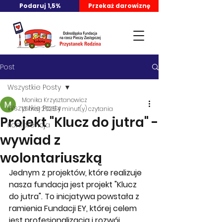
Podaruj 1,5%
Przekaż darowiznę
Post
Wszystkie Posty
Monika Krzysztanowicz
Wszystkie Posty
13 maj 2025
4 minut(y) czytania
Projekt "Klucz do jutra" -
Konferencja
wywiad z
wolontariuszką
Jednym z projektów, które realizuje 
nasza fundacja jest projekt "Klucz 
do jutra". To inicjatywa powstała z 
ramienia Fundacji EY, której celem 
jest profesjonalizacja i rozwój 