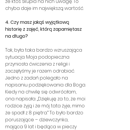
że ktoś skupia na nich uwagę. To 
chyba daje im największą wartość.
4. Czy masz jakąś wyjątkową 
historię z zajęć, którą zapamiętasz 
na długo?
Tak, była taka bardzo wzruszająca 
sytuacja. Moja podopieczna 
przyniosła ćwiczenia z religii i 
zaczęłyśmy je razem odrabiać. 
Jedno z zadań polegało na 
napisaniu podziękowania dla Boga. 
Kiedy na chwilę się odwróciłam, 
ona napisała: „Dziękuję za to, że moi 
rodzice żyją i że mój tata żyje, mimo 
że spadł z 8. piętra.” To było bardzo 
poruszające – dziewczynka, 
mająca 9 lat i będąca w pieczy 